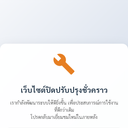
เว็บไซต์ปิดปรับปรุงชั่วคราว
เรากำลังพัฒนาระบบให้ดียิ่งขึ้น เพื่อประสบการณ์การใช้งาน
ที่ดีกว่าเดิม
โปรดกลับมาเยี่ยมชมใหม่ในภายหลัง